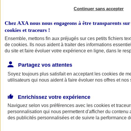
Continuer sans accepter
Chez AXA nous nous engageons à être transparents sur 
cookies et traceurs
!
Ensemble, mettons fin aux préjugés sur ces petits fichiers te
de
cookies
. Ils nous aident à traiter des informations essentie
du site et faire évoluer votre expérience en ligne, dans le resp
A vos côtés
Retour à la section précédente
Partagez vos attentes
Fermer le menu principal
Soyez toujours plus satisfait en acceptant les
cookies
de mes
utilisateurs qui nous aident à faire évoluer nos offres et nos 
Enrichissez votre expérience
Naviguez selon vos préférences avec les
cookies et traceur
personnalisation qui nous permettent d'afficher du contenu a
des publicités personnalisées et de suivre la performance
Préserver la nature et le climat
Faire avancer la solidarité et l'inclusion