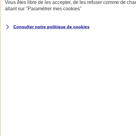
Donner toute leur place aux territoires
Vous êtes libre de les accepter, de les refuser comme de cha
Porter l'élan du rugby féminin
allant sur
"Paramétrer mes
cookies
"
Consulter notre politique de
cookies
Nos actualités
Retour à la section précédente
Fermer le menu principal