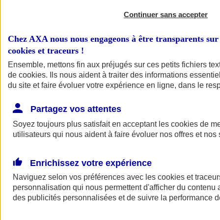
Continuer sans accepter
Chez AXA nous nous engageons à être transparents sur 
cookies et traceurs
!
Ensemble, mettons fin aux préjugés sur ces petits fichiers te
de
cookies
. Ils nous aident à traiter des informations essentie
du site et faire évoluer votre expérience en ligne, dans le resp
A vos côtés
Retour à la section précédente
Partagez vos attentes
Fermer le menu principal
Soyez toujours plus satisfait en acceptant les
cookies
de mes
utilisateurs qui nous aident à faire évoluer nos offres et nos 
Enrichissez votre expérience
Naviguez selon vos préférences avec les
cookies et traceur
personnalisation qui nous permettent d'afficher du contenu a
des publicités personnalisées et de suivre la performance
Préserver la nature et le climat
Faire avancer la solidarité et l'inclusion