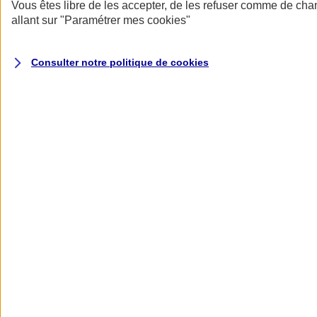
Donner toute leur place aux territoires
Vous êtes libre de les accepter, de les refuser comme de cha
Porter l'élan du rugby féminin
allant sur
"Paramétrer mes
cookies
"
Consulter notre politique de
cookies
Nos actualités
Retour à la section précédente
Fermer le menu principal