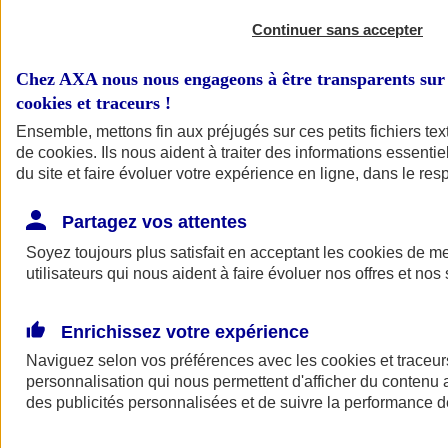
Continuer sans accepter
Chez AXA nous nous engageons à être transparents sur 
cookies et traceurs
!
Ensemble, mettons fin aux préjugés sur ces petits fichiers te
de
cookies
. Ils nous aident à traiter des informations essentie
du site et faire évoluer votre expérience en ligne, dans le resp
A vos côtés
Retour à la section précédente
Partagez vos attentes
Fermer le menu principal
Soyez toujours plus satisfait en acceptant les
cookies
de mes
utilisateurs qui nous aident à faire évoluer nos offres et nos 
Enrichissez votre expérience
Naviguez selon vos préférences avec les
cookies et traceur
personnalisation qui nous permettent d'afficher du contenu a
des publicités personnalisées et de suivre la performance
Préserver la nature et le climat
Faire avancer la solidarité et l'inclusion