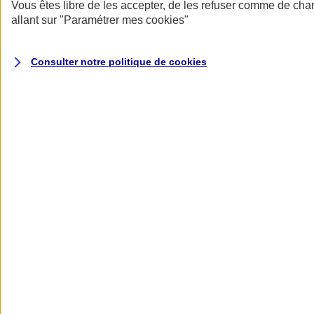
Donner toute leur place aux territoires
Vous êtes libre de les accepter, de les refuser comme de cha
Porter l'élan du rugby féminin
allant sur
"Paramétrer mes
cookies
"
Consulter notre politique de
cookies
Nos actualités
Retour à la section précédente
Fermer le menu principal