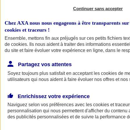
Continuer sans accepter
Chez AXA nous nous engageons à être transparents sur 
cookies et traceurs
!
Ensemble, mettons fin aux préjugés sur ces petits fichiers te
de
cookies
. Ils nous aident à traiter des informations essentie
du site et faire évoluer votre expérience en ligne, dans le resp
A vos côtés
Retour à la section précédente
Partagez vos attentes
Fermer le menu principal
Soyez toujours plus satisfait en acceptant les
cookies
de mes
utilisateurs qui nous aident à faire évoluer nos offres et nos 
Enrichissez votre expérience
Naviguez selon vos préférences avec les
cookies et traceur
personnalisation qui nous permettent d'afficher du contenu a
des publicités personnalisées et de suivre la performance
Préserver la nature et le climat
Faire avancer la solidarité et l'inclusion