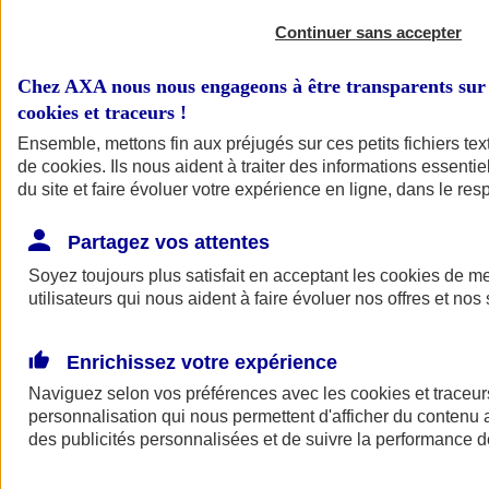
Continuer sans accepter
Chez AXA nous nous engageons à être transparents sur 
cookies et traceurs
!
Ensemble, mettons fin aux préjugés sur ces petits fichiers te
de
cookies
. Ils nous aident à traiter des informations essentie
du site et faire évoluer votre expérience en ligne, dans le resp
A vos côtés
Retour à la section précédente
Partagez vos attentes
Fermer le menu principal
Soyez toujours plus satisfait en acceptant les
cookies
de mes
utilisateurs qui nous aident à faire évoluer nos offres et nos 
Enrichissez votre expérience
Naviguez selon vos préférences avec les
cookies et traceur
personnalisation qui nous permettent d'afficher du contenu a
des publicités personnalisées et de suivre la performance
Préserver la nature et le climat
Faire avancer la solidarité et l'inclusion