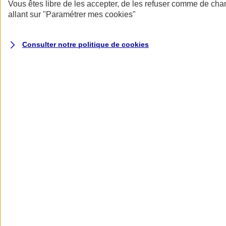
Donner toute leur place aux territoires
Vous êtes libre de les accepter, de les refuser comme de cha
Porter l'élan du rugby féminin
allant sur
"Paramétrer mes
cookies
"
Consulter notre politique de
cookies
Nos actualités
Retour à la section précédente
Fermer le menu principal