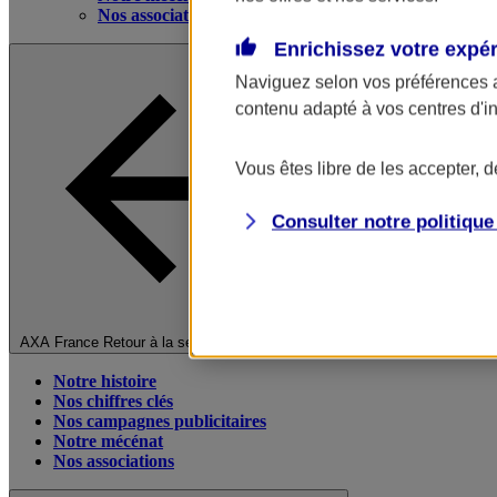
Nos associations
Enrichissez votre expé
Naviguez selon vos préférences 
contenu adapté à vos centres d'i
Vous êtes libre de les accepter, 
Consulter notre politiqu
Fermer le menu principal
AXA France
Retour à la section précédente
Notre histoire
Nos chiffres clés
Nos campagnes publicitaires
Notre mécénat
Nos associations