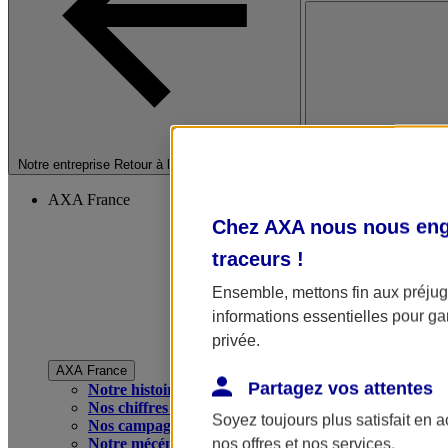
Fermer le menu princip
Notre entreprise
Retour à la section précédente
AXA France
Chez AXA nous nous enga
traceurs
!
Ensemble, mettons fin aux préjugé
informations essentielles pour gar
privée.
AXA France
Partagez vos attentes
Notre histoire
Nos chiffres clés
Soyez toujours plus satisfait en 
Nos campagnes publicitaires
Notre mécénat
nos offres et nos services.