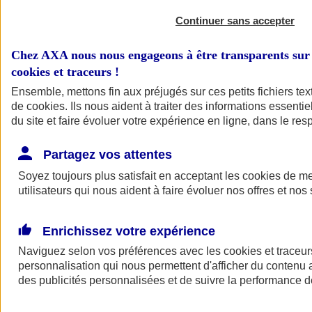
Continuer sans accepter
Chez AXA nous nous engageons à être transparents sur 
cookies et traceurs
!
Ensemble, mettons fin aux préjugés sur ces petits fichiers te
de
cookies
. Ils nous aident à traiter des informations essentie
du site et faire évoluer votre expérience en ligne, dans le resp
A vos côtés
Retour à la section précédente
Partagez vos attentes
Fermer le menu principal
Soyez toujours plus satisfait en acceptant les
cookies
de mes
utilisateurs qui nous aident à faire évoluer nos offres et nos 
Enrichissez votre expérience
Naviguez selon vos préférences avec les
cookies et traceur
personnalisation qui nous permettent d'afficher du contenu a
des publicités personnalisées et de suivre la performance
Préserver la nature et le climat
Faire avancer la solidarité et l'inclusion