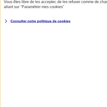
Donner toute leur place aux territoires
Vous êtes libre de les accepter, de les refuser comme de cha
Porter l'élan du rugby féminin
allant sur
"Paramétrer mes
cookies
"
Consulter notre politique de
cookies
Nos actualités
Retour à la section précédente
Fermer le menu principal