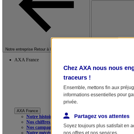
Fermer le menu princip
Notre entreprise
Retour à la section précédente
AXA France
Chez AXA nous nous enga
traceurs
!
Ensemble, mettons fin aux préjugé
informations essentielles pour gar
privée.
AXA France
Partagez vos attentes
Notre histoire
Nos chiffres clés
Soyez toujours plus satisfait en 
Nos campagnes publicitaires
Notre mécénat
nos offres et nos services.