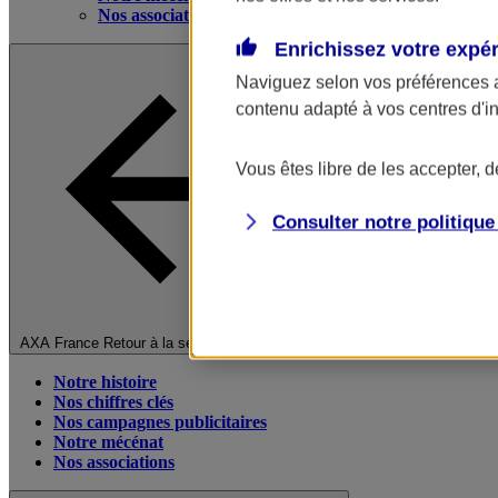
Nos associations
Enrichissez votre expé
Naviguez selon vos préférences 
contenu adapté à vos centres d'i
Vous êtes libre de les accepter, 
Consulter notre politiqu
Fermer le menu principal
AXA France
Retour à la section précédente
Notre histoire
Nos chiffres clés
Nos campagnes publicitaires
Notre mécénat
Nos associations