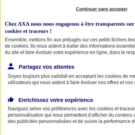
Continuer sans accepter
Chez AXA nous nous engageons à être transparents sur 
cookies et traceurs
!
Ensemble, mettons fin aux préjugés sur ces petits fichiers te
de
cookies
. Ils nous aident à traiter des informations essentie
du site et faire évoluer votre expérience en ligne, dans le resp
A vos côtés
Retour à la section précédente
Partagez vos attentes
Fermer le menu principal
Soyez toujours plus satisfait en acceptant les
cookies
de mes
utilisateurs qui nous aident à faire évoluer nos offres et nos 
Enrichissez votre expérience
Naviguez selon vos préférences avec les
cookies et traceur
personnalisation qui nous permettent d'afficher du contenu a
des publicités personnalisées et de suivre la performance
Préserver la nature et le climat
Faire avancer la solidarité et l'inclusion