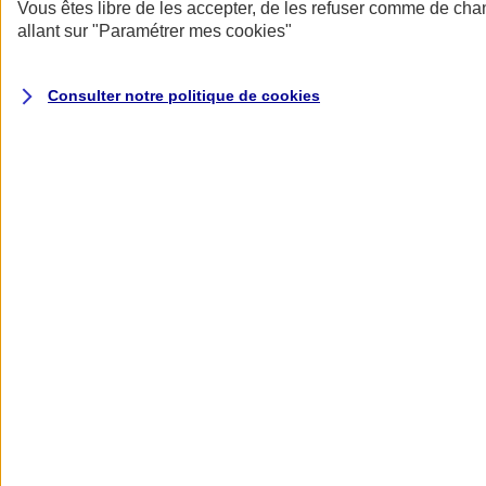
Donner toute leur place aux territoires
Vous êtes libre de les accepter, de les refuser comme de cha
Porter l'élan du rugby féminin
allant sur
"Paramétrer mes
cookies
"
Consulter notre politique de
cookies
Nos actualités
Retour à la section précédente
Fermer le menu principal