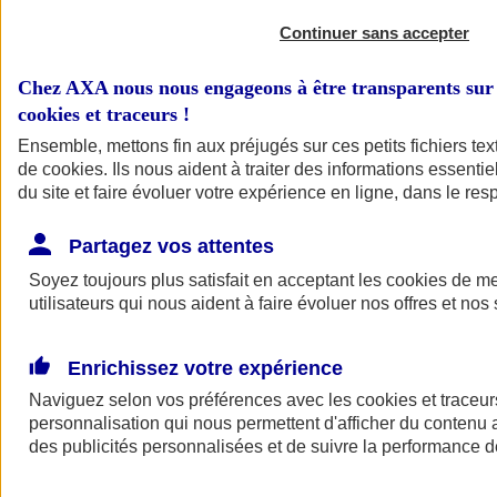
Continuer sans accepter
Chez AXA nous nous engageons à être transparents sur 
cookies et traceurs
!
Ensemble, mettons fin aux préjugés sur ces petits fichiers te
de
cookies
. Ils nous aident à traiter des informations essentie
du site et faire évoluer votre expérience en ligne, dans le resp
A vos côtés
Retour à la section précédente
Partagez vos attentes
Fermer le menu principal
Soyez toujours plus satisfait en acceptant les
cookies
de mes
utilisateurs qui nous aident à faire évoluer nos offres et nos 
Enrichissez votre expérience
Naviguez selon vos préférences avec les
cookies et traceur
personnalisation qui nous permettent d'afficher du contenu a
des publicités personnalisées et de suivre la performance
Préserver la nature et le climat
Faire avancer la solidarité et l'inclusion