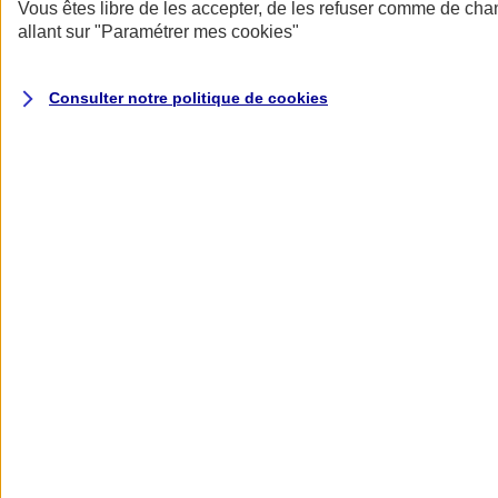
Donner toute leur place aux territoires
Vous êtes libre de les accepter, de les refuser comme de cha
Porter l'élan du rugby féminin
allant sur
"Paramétrer mes
cookies
"
Consulter notre politique de
cookies
Nos actualités
Retour à la section précédente
Fermer le menu principal