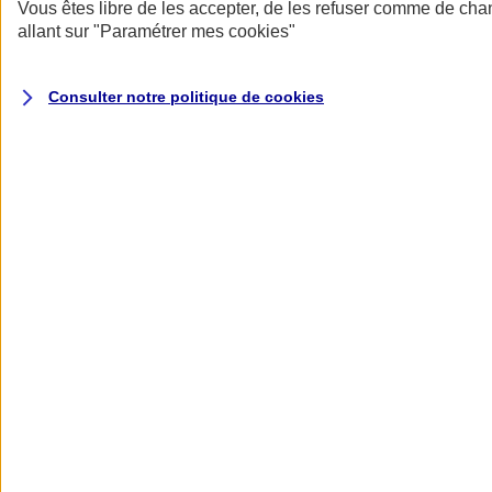
Donner toute leur place aux territoires
Vous êtes libre de les accepter, de les refuser comme de cha
Porter l'élan du rugby féminin
allant sur
"Paramétrer mes
cookies
"
Consulter notre politique de
cookies
Nos actualités
Retour à la section précédente
Fermer le menu principal