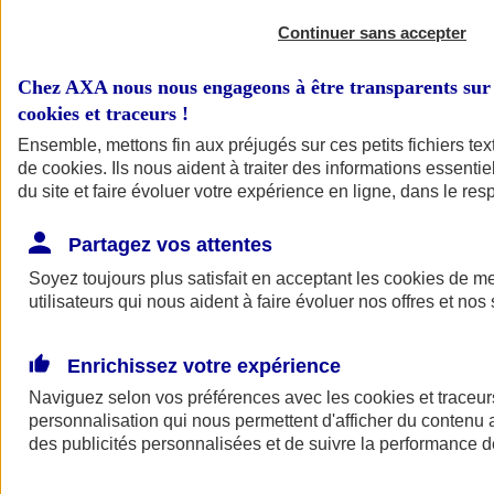
Continuer sans accepter
Chez AXA nous nous engageons à être transparents sur 
cookies et traceurs
!
Ensemble, mettons fin aux préjugés sur ces petits fichiers te
de
cookies
. Ils nous aident à traiter des informations essentie
du site et faire évoluer votre expérience en ligne, dans le resp
A vos côtés
Retour à la section précédente
Partagez vos attentes
Fermer le menu principal
Soyez toujours plus satisfait en acceptant les
cookies
de mes
utilisateurs qui nous aident à faire évoluer nos offres et nos 
Enrichissez votre expérience
Naviguez selon vos préférences avec les
cookies et traceur
personnalisation qui nous permettent d'afficher du contenu a
des publicités personnalisées et de suivre la performance
Préserver la nature et le climat
Faire avancer la solidarité et l'inclusion