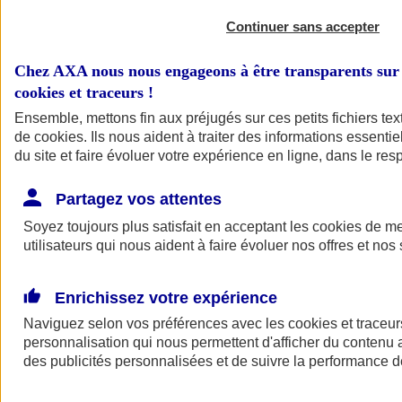
Continuer sans accepter
Chez AXA nous nous engageons à être transparents sur 
cookies et traceurs
!
Ensemble, mettons fin aux préjugés sur ces petits fichiers te
de
cookies
. Ils nous aident à traiter des informations essentie
du site et faire évoluer votre expérience en ligne, dans le resp
A vos côtés
Retour à la section précédente
Partagez vos attentes
Fermer le menu principal
Soyez toujours plus satisfait en acceptant les
cookies
de mes
utilisateurs qui nous aident à faire évoluer nos offres et nos 
Enrichissez votre expérience
Naviguez selon vos préférences avec les
cookies et traceur
personnalisation qui nous permettent d'afficher du contenu a
des publicités personnalisées et de suivre la performance
Préserver la nature et le climat
Faire avancer la solidarité et l'inclusion