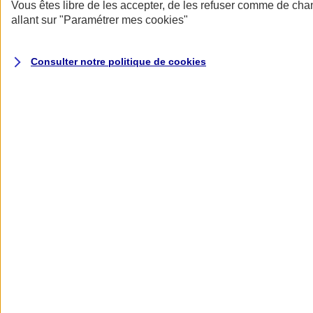
Donner toute leur place aux territoires
Vous êtes libre de les accepter, de les refuser comme de cha
Porter l'élan du rugby féminin
allant sur
"Paramétrer mes
cookies
"
Consulter notre politique de
cookies
Nos actualités
Retour à la section précédente
Fermer le menu principal