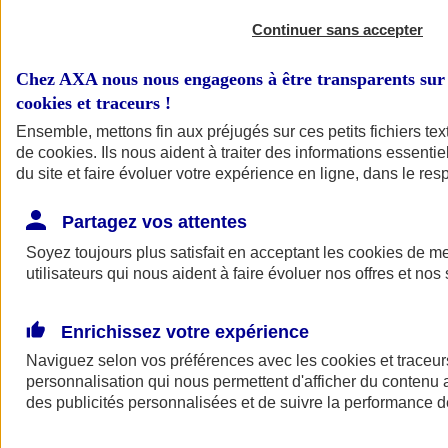
Continuer sans accepter
Chez AXA nous nous engageons à être transparents sur 
cookies et traceurs
!
Ensemble, mettons fin aux préjugés sur ces petits fichiers te
de
cookies
. Ils nous aident à traiter des informations essentie
du site et faire évoluer votre expérience en ligne, dans le resp
A vos côtés
Retour à la section précédente
Partagez vos attentes
Fermer le menu principal
Soyez toujours plus satisfait en acceptant les
cookies
de mes
utilisateurs qui nous aident à faire évoluer nos offres et nos 
Enrichissez votre expérience
Naviguez selon vos préférences avec les
cookies et traceur
personnalisation qui nous permettent d'afficher du contenu a
des publicités personnalisées et de suivre la performance
Préserver la nature et le climat
Faire avancer la solidarité et l'inclusion