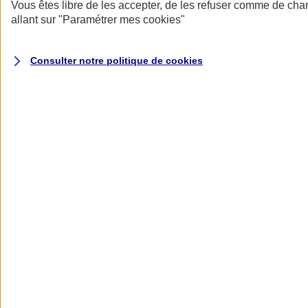
Donner toute leur place aux territoires
Vous êtes libre de les accepter, de les refuser comme de cha
Porter l'élan du rugby féminin
allant sur
"Paramétrer mes
cookies
"
Consulter notre politique de
cookies
Nos actualités
Retour à la section précédente
Fermer le menu principal