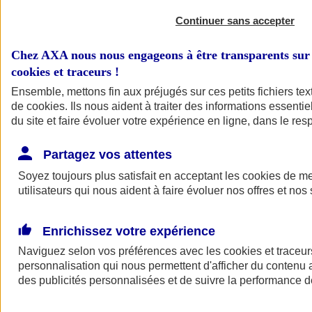
Continuer sans accepter
Chez AXA nous nous engageons à être transparents sur 
cookies et traceurs
!
Ensemble, mettons fin aux préjugés sur ces petits fichiers te
de
cookies
. Ils nous aident à traiter des informations essentie
du site et faire évoluer votre expérience en ligne, dans le resp
A vos côtés
Retour à la section précédente
Partagez vos attentes
Fermer le menu principal
Soyez toujours plus satisfait en acceptant les
cookies
de mes
utilisateurs qui nous aident à faire évoluer nos offres et nos 
Enrichissez votre expérience
Naviguez selon vos préférences avec les
cookies et traceur
personnalisation qui nous permettent d'afficher du contenu a
des publicités personnalisées et de suivre la performance
Préserver la nature et le climat
Faire avancer la solidarité et l'inclusion