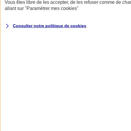
Donner toute leur place aux territoires
Vous êtes libre de les accepter, de les refuser comme de cha
Porter l'élan du rugby féminin
allant sur
"Paramétrer mes
cookies
"
Consulter notre politique de
cookies
Nos actualités
Retour à la section précédente
Fermer le menu principal