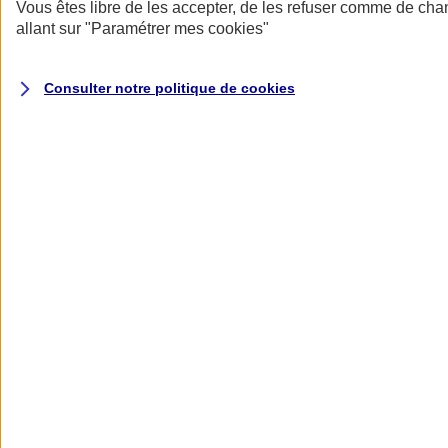
Donner toute leur place aux territoires
Vous êtes libre de les accepter, de les refuser comme de cha
Porter l'élan du rugby féminin
allant sur
"Paramétrer mes
cookies
"
Consulter notre politique de
cookies
Nos actualités
Retour à la section précédente
Fermer le menu principal