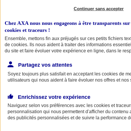
Continuer sans accepter
Chez AXA nous nous engageons à être transparents sur 
cookies et traceurs
!
Ensemble, mettons fin aux préjugés sur ces petits fichiers te
de
cookies
. Ils nous aident à traiter des informations essentie
du site et faire évoluer votre expérience en ligne, dans le resp
A vos côtés
Retour à la section précédente
Partagez vos attentes
Fermer le menu principal
Soyez toujours plus satisfait en acceptant les
cookies
de mes
utilisateurs qui nous aident à faire évoluer nos offres et nos 
Enrichissez votre expérience
Naviguez selon vos préférences avec les
cookies et traceur
personnalisation qui nous permettent d'afficher du contenu a
des publicités personnalisées et de suivre la performance
Préserver la nature et le climat
Faire avancer la solidarité et l'inclusion