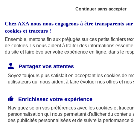
Continuer sans accepter
Chez AXA nous nous engageons à être transparents sur 
cookies et traceurs
!
Ensemble, mettons fin aux préjugés sur ces petits fichiers te
de
cookies
. Ils nous aident à traiter des informations essentie
du site et faire évoluer votre expérience en ligne, dans le resp
A vos côtés
Retour à la section précédente
Partagez vos attentes
Fermer le menu principal
Soyez toujours plus satisfait en acceptant les
cookies
de mes
utilisateurs qui nous aident à faire évoluer nos offres et nos 
Enrichissez votre expérience
Naviguez selon vos préférences avec les
cookies et traceur
personnalisation qui nous permettent d'afficher du contenu a
des publicités personnalisées et de suivre la performance
Préserver la nature et le climat
Faire avancer la solidarité et l'inclusion