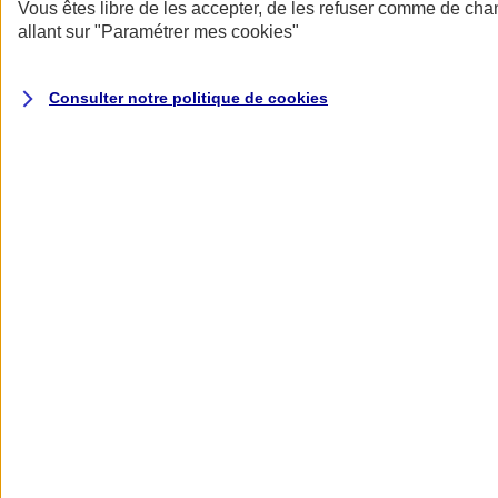
Donner toute leur place aux territoires
Vous êtes libre de les accepter, de les refuser comme de cha
Porter l'élan du rugby féminin
allant sur
"Paramétrer mes
cookies
"
Consulter notre politique de
cookies
Nos actualités
Retour à la section précédente
Fermer le menu principal