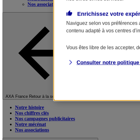
Nos associations
Enrichissez votre expé
Naviguez selon vos préférences 
contenu adapté à vos centres d'i
Vous êtes libre de les accepter, 
Consulter notre politiqu
Fermer le menu principal
AXA France
Retour à la section précédente
Notre histoire
Nos chiffres clés
Nos campagnes publicitaires
Notre mécénat
Nos associations