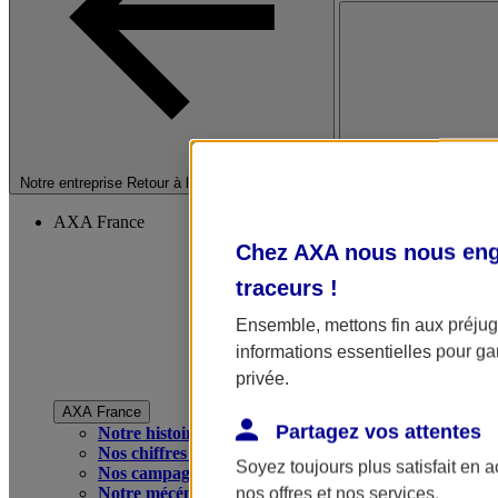
Fermer le menu princip
Notre entreprise
Retour à la section précédente
AXA France
Chez AXA nous nous enga
traceurs
!
Ensemble, mettons fin aux préjugé
informations essentielles pour gar
privée.
AXA France
Partagez vos attentes
Notre histoire
Nos chiffres clés
Soyez toujours plus satisfait en 
Nos campagnes publicitaires
Notre mécénat
nos offres et nos services.