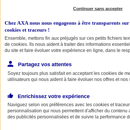
Continuer sans accepter
Chez AXA nous nous engageons à être transparents sur 
cookies et traceurs
!
Ensemble, mettons fin aux préjugés sur ces petits fichiers te
de
cookies
. Ils nous aident à traiter des informations essentie
du site et faire évoluer votre expérience en ligne, dans le resp
A vos côtés
Retour à la section précédente
Partagez vos attentes
Fermer le menu principal
Soyez toujours plus satisfait en acceptant les
cookies
de mes
utilisateurs qui nous aident à faire évoluer nos offres et nos 
Enrichissez votre expérience
Naviguez selon vos préférences avec les
cookies et traceur
personnalisation qui nous permettent d'afficher du contenu a
des publicités personnalisées et de suivre la performance
Préserver la nature et le climat
Faire avancer la solidarité et l'inclusion