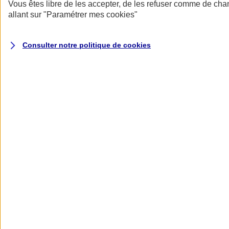
Donner toute leur place aux territoires
Vous êtes libre de les accepter, de les refuser comme de cha
Porter l'élan du rugby féminin
allant sur
"Paramétrer mes
cookies
"
Consulter notre politique de
cookies
Nos actualités
Retour à la section précédente
Fermer le menu principal