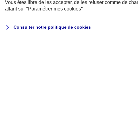
Donner toute leur place aux territoires
Vous êtes libre de les accepter, de les refuser comme de cha
Porter l'élan du rugby féminin
allant sur
"Paramétrer mes
cookies
"
Consulter notre politique de
cookies
Nos actualités
Retour à la section précédente
Fermer le menu principal