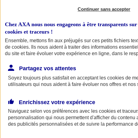
Continuer sans accepter
Chez AXA nous nous engageons à être transparents sur 
cookies et traceurs
!
Ensemble, mettons fin aux préjugés sur ces petits fichiers te
de
cookies
. Ils nous aident à traiter des informations essentie
du site et faire évoluer votre expérience en ligne, dans le resp
A vos côtés
Retour à la section précédente
Partagez vos attentes
Fermer le menu principal
Soyez toujours plus satisfait en acceptant les
cookies
de mes
utilisateurs qui nous aident à faire évoluer nos offres et nos 
Enrichissez votre expérience
Naviguez selon vos préférences avec les
cookies et traceur
personnalisation qui nous permettent d'afficher du contenu a
des publicités personnalisées et de suivre la performance
Préserver la nature et le climat
Faire avancer la solidarité et l'inclusion