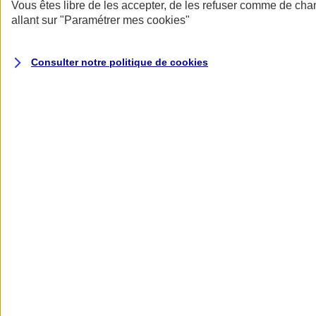
Donner toute leur place aux territoires
Vous êtes libre de les accepter, de les refuser comme de cha
Porter l'élan du rugby féminin
allant sur
"Paramétrer mes
cookies
"
Consulter notre politique de
cookies
Nos actualités
Retour à la section précédente
Fermer le menu principal