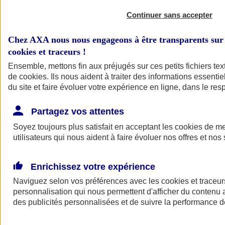
Continuer sans accepter
Chez AXA nous nous engageons à être transparents sur 
cookies et traceurs
!
Ensemble, mettons fin aux préjugés sur ces petits fichiers te
de
cookies
. Ils nous aident à traiter des informations essentie
du site et faire évoluer votre expérience en ligne, dans le resp
A vos côtés
Retour à la section précédente
Partagez vos attentes
Fermer le menu principal
Soyez toujours plus satisfait en acceptant les
cookies
de mes
utilisateurs qui nous aident à faire évoluer nos offres et nos 
Enrichissez votre expérience
Naviguez selon vos préférences avec les
cookies et traceur
personnalisation qui nous permettent d'afficher du contenu a
des publicités personnalisées et de suivre la performance
Préserver la nature et le climat
Faire avancer la solidarité et l'inclusion