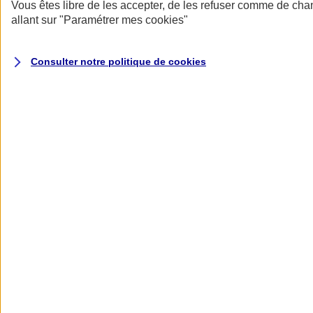
Donner toute leur place aux territoires
Vous êtes libre de les accepter, de les refuser comme de cha
Porter l'élan du rugby féminin
allant sur
"Paramétrer mes
cookies
"
Consulter notre politique de
cookies
Nos actualités
Retour à la section précédente
Fermer le menu principal