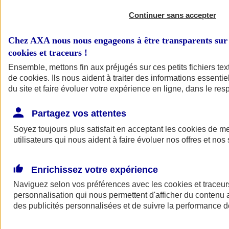
Continuer sans accepter
Chez AXA nous nous engageons à être transparents sur 
cookies et traceurs
!
Ensemble, mettons fin aux préjugés sur ces petits fichiers te
de
cookies
. Ils nous aident à traiter des informations essentie
du site et faire évoluer votre expérience en ligne, dans le resp
A vos côtés
Retour à la section précédente
Partagez vos attentes
Fermer le menu principal
Soyez toujours plus satisfait en acceptant les
cookies
de mes
utilisateurs qui nous aident à faire évoluer nos offres et nos 
Enrichissez votre expérience
Naviguez selon vos préférences avec les
cookies et traceur
personnalisation qui nous permettent d'afficher du contenu a
des publicités personnalisées et de suivre la performance
Préserver la nature et le climat
Faire avancer la solidarité et l'inclusion