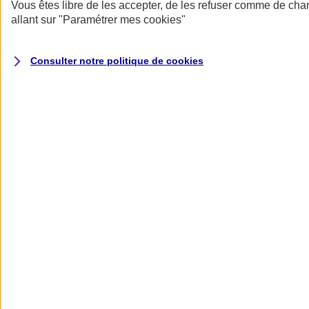
Donner toute leur place aux territoires
Vous êtes libre de les accepter, de les refuser comme de cha
Porter l'élan du rugby féminin
allant sur
"Paramétrer mes
cookies
"
Consulter notre politique de
cookies
Nos actualités
Retour à la section précédente
Fermer le menu principal