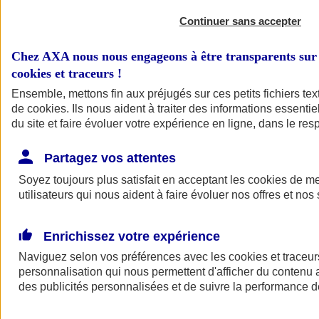
Continuer sans accepter
Chez AXA nous nous engageons à être transparents sur 
cookies et traceurs
!
Ensemble, mettons fin aux préjugés sur ces petits fichiers te
de
cookies
. Ils nous aident à traiter des informations essentie
du site et faire évoluer votre expérience en ligne, dans le resp
A vos côtés
Retour à la section précédente
Partagez vos attentes
Fermer le menu principal
Soyez toujours plus satisfait en acceptant les
cookies
de mes
utilisateurs qui nous aident à faire évoluer nos offres et nos 
Enrichissez votre expérience
Naviguez selon vos préférences avec les
cookies et traceur
personnalisation qui nous permettent d'afficher du contenu a
des publicités personnalisées et de suivre la performance
Préserver la nature et le climat
Faire avancer la solidarité et l'inclusion