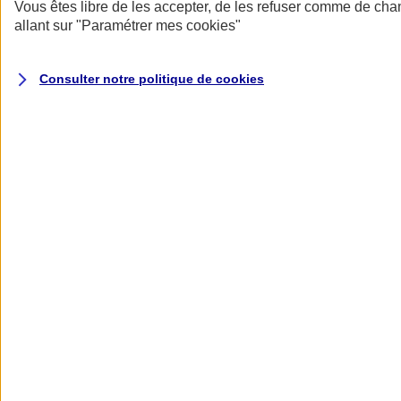
Donner toute leur place aux territoires
Vous êtes libre de les accepter, de les refuser comme de cha
Porter l'élan du rugby féminin
allant sur
"Paramétrer mes
cookies
"
Consulter notre politique de
cookies
Nos actualités
Retour à la section précédente
Fermer le menu principal