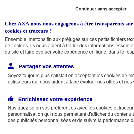
Continuer sans accepter
Chez AXA nous nous engageons à être transparents sur 
cookies et traceurs
!
Ensemble, mettons fin aux préjugés sur ces petits fichiers te
de
cookies
. Ils nous aident à traiter des informations essentie
du site et faire évoluer votre expérience en ligne, dans le resp
A vos côtés
Retour à la section précédente
Partagez vos attentes
Fermer le menu principal
Soyez toujours plus satisfait en acceptant les
cookies
de mes
utilisateurs qui nous aident à faire évoluer nos offres et nos 
Enrichissez votre expérience
Naviguez selon vos préférences avec les
cookies et traceur
personnalisation qui nous permettent d'afficher du contenu a
des publicités personnalisées et de suivre la performance
Préserver la nature et le climat
Faire avancer la solidarité et l'inclusion