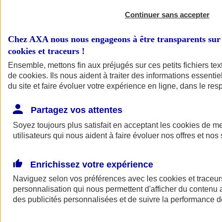
Continuer sans accepter
Chez AXA nous nous engageons à être transparents sur 
cookies et traceurs
!
Ensemble, mettons fin aux préjugés sur ces petits fichiers te
de
cookies
. Ils nous aident à traiter des informations essentie
du site et faire évoluer votre expérience en ligne, dans le resp
A vos côtés
Retour à la section précédente
Partagez vos attentes
Fermer le menu principal
Soyez toujours plus satisfait en acceptant les
cookies
de mes
utilisateurs qui nous aident à faire évoluer nos offres et nos 
Enrichissez votre expérience
Naviguez selon vos préférences avec les
cookies et traceur
personnalisation qui nous permettent d'afficher du contenu a
des publicités personnalisées et de suivre la performance
Préserver la nature et le climat
Faire avancer la solidarité et l'inclusion