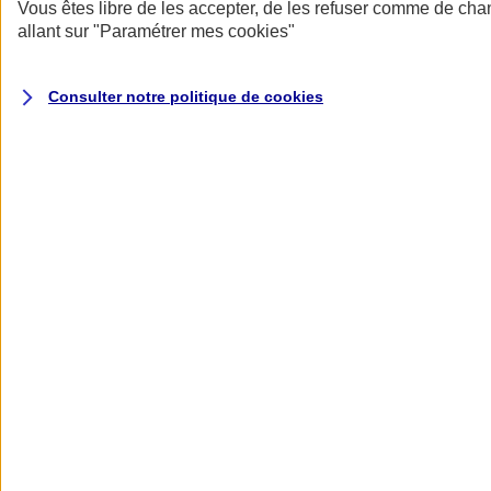
Donner toute leur place aux territoires
Vous êtes libre de les accepter, de les refuser comme de cha
Porter l'élan du rugby féminin
allant sur
"Paramétrer mes
cookies
"
Consulter notre politique de
cookies
Nos actualités
Retour à la section précédente
Fermer le menu principal