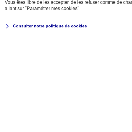
Donner toute leur place aux territoires
Vous êtes libre de les accepter, de les refuser comme de cha
Porter l'élan du rugby féminin
allant sur
"Paramétrer mes
cookies
"
Consulter notre politique de
cookies
Nos actualités
Retour à la section précédente
Fermer le menu principal