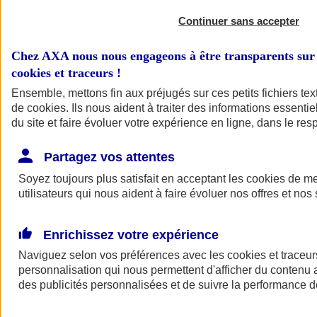
Continuer sans accepter
Chez AXA nous nous engageons à être transparents sur 
cookies et traceurs
!
Ensemble, mettons fin aux préjugés sur ces petits fichiers te
de
cookies
. Ils nous aident à traiter des informations essentie
du site et faire évoluer votre expérience en ligne, dans le resp
A vos côtés
Retour à la section précédente
Partagez vos attentes
Fermer le menu principal
Soyez toujours plus satisfait en acceptant les
cookies
de mes
utilisateurs qui nous aident à faire évoluer nos offres et nos 
Enrichissez votre expérience
Naviguez selon vos préférences avec les
cookies et traceur
personnalisation qui nous permettent d'afficher du contenu a
des publicités personnalisées et de suivre la performance
Préserver la nature et le climat
Faire avancer la solidarité et l'inclusion