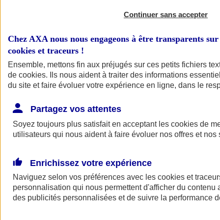
Continuer sans accepter
Chez AXA nous nous engageons à être transparents sur 
cookies et traceurs
!
Ensemble, mettons fin aux préjugés sur ces petits fichiers te
de
cookies
. Ils nous aident à traiter des informations essentie
du site et faire évoluer votre expérience en ligne, dans le resp
A vos côtés
Retour à la section précédente
Partagez vos attentes
Fermer le menu principal
Soyez toujours plus satisfait en acceptant les
cookies
de mes
utilisateurs qui nous aident à faire évoluer nos offres et nos 
Enrichissez votre expérience
Naviguez selon vos préférences avec les
cookies et traceur
personnalisation qui nous permettent d'afficher du contenu a
des publicités personnalisées et de suivre la performance
Préserver la nature et le climat
Faire avancer la solidarité et l'inclusion