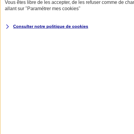
Donner toute leur place aux territoires
Vous êtes libre de les accepter, de les refuser comme de cha
Porter l'élan du rugby féminin
allant sur
"Paramétrer mes
cookies
"
Consulter notre politique de
cookies
Nos actualités
Retour à la section précédente
Fermer le menu principal