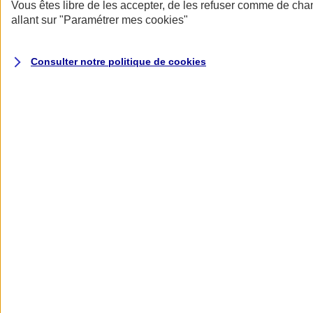
Donner toute leur place aux territoires
Vous êtes libre de les accepter, de les refuser comme de cha
Porter l'élan du rugby féminin
allant sur
"Paramétrer mes
cookies
"
Consulter notre politique de
cookies
Nos actualités
Retour à la section précédente
Fermer le menu principal