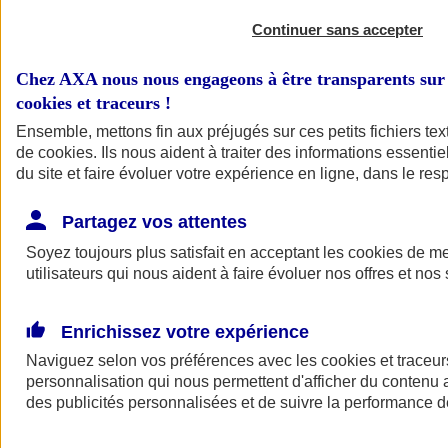
Continuer sans accepter
Chez AXA nous nous engageons à être transparents sur 
cookies et traceurs
!
Ensemble, mettons fin aux préjugés sur ces petits fichiers te
de
cookies
. Ils nous aident à traiter des informations essentie
du site et faire évoluer votre expérience en ligne, dans le resp
A vos côtés
Retour à la section précédente
Partagez vos attentes
Fermer le menu principal
Soyez toujours plus satisfait en acceptant les
cookies
de mes
utilisateurs qui nous aident à faire évoluer nos offres et nos 
Enrichissez votre expérience
Naviguez selon vos préférences avec les
cookies et traceur
personnalisation qui nous permettent d'afficher du contenu a
des publicités personnalisées et de suivre la performance
Préserver la nature et le climat
Faire avancer la solidarité et l'inclusion