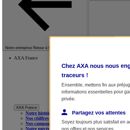
Fermer le menu princip
Notre entreprise
Retour à la section précédente
AXA France
Chez AXA nous nous enga
traceurs
!
Ensemble, mettons fin aux préjugé
informations essentielles pour gar
privée.
AXA France
Partagez vos attentes
Notre histoire
Nos chiffres clés
Soyez toujours plus satisfait en 
Nos campagnes publicitaires
Notre mécénat
nos offres et nos services.