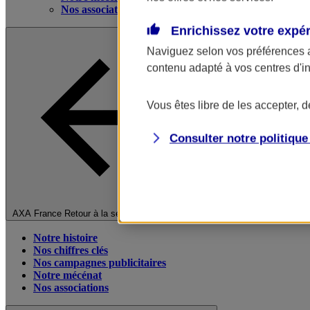
Nos associations
Enrichissez votre expé
Naviguez selon vos préférences 
contenu adapté à vos centres d'i
Vous êtes libre de les accepter, 
Consulter notre politiqu
Fermer le menu principal
AXA France
Retour à la section précédente
Notre histoire
Nos chiffres clés
Nos campagnes publicitaires
Notre mécénat
Nos associations