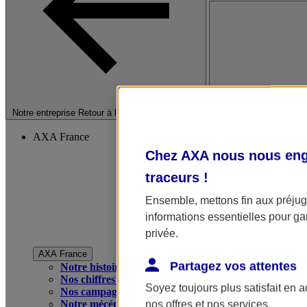
Fermer le menu princip
Notre entreprise
Retour à la section précédente
AXA France
Chez AXA nous nous enga
traceurs
!
Ensemble, mettons fin aux préjugé
informations essentielles pour gar
privée.
AXA France
Partagez vos attentes
Notre histoire
Nos chiffres clés
Soyez toujours plus satisfait en 
Nos campagnes publicitaires
Notre mécénat
nos offres et nos services.