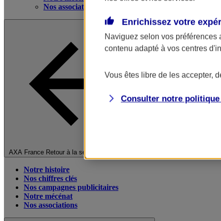
Nos associations
Enrichissez votre expé
Naviguez selon vos préférences 
contenu adapté à vos centres d'i
Vous êtes libre de les accepter, 
Consulter notre politiqu
Fermer le menu principal
AXA France
Retour à la section précédente
Notre histoire
Nos chiffres clés
Nos campagnes publicitaires
Notre mécénat
Nos associations