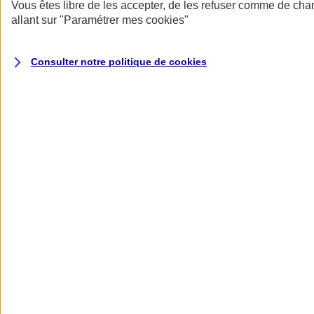
Donner toute leur place aux territoires
Vous êtes libre de les accepter, de les refuser comme de cha
Porter l'élan du rugby féminin
allant sur
"Paramétrer mes
cookies
"
Consulter notre politique de
cookies
Nos actualités
Retour à la section précédente
Fermer le menu principal