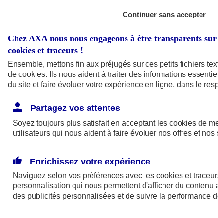
Continuer sans accepter
Chez AXA nous nous engageons à être transparents sur 
cookies et traceurs
!
Ensemble, mettons fin aux préjugés sur ces petits fichiers te
de
cookies
. Ils nous aident à traiter des informations essentie
du site et faire évoluer votre expérience en ligne, dans le resp
A vos côtés
Retour à la section précédente
Partagez vos attentes
Fermer le menu principal
Soyez toujours plus satisfait en acceptant les
cookies
de mes
utilisateurs qui nous aident à faire évoluer nos offres et nos 
Enrichissez votre expérience
Naviguez selon vos préférences avec les
cookies et traceur
personnalisation qui nous permettent d'afficher du contenu a
des publicités personnalisées et de suivre la performance
Préserver la nature et le climat
Faire avancer la solidarité et l'inclusion