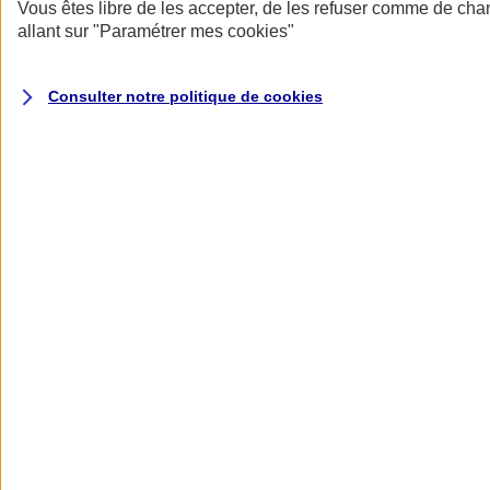
Donner toute leur place aux territoires
Vous êtes libre de les accepter, de les refuser comme de cha
Porter l'élan du rugby féminin
allant sur
"Paramétrer mes
cookies
"
Consulter notre politique de
cookies
Nos actualités
Retour à la section précédente
Fermer le menu principal