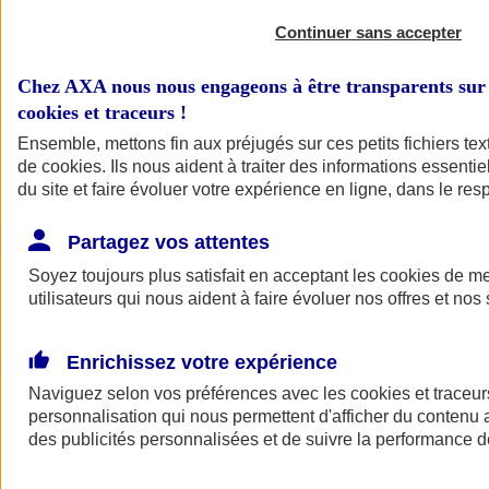
Continuer sans accepter
Chez AXA nous nous engageons à être transparents sur 
cookies et traceurs
!
Ensemble, mettons fin aux préjugés sur ces petits fichiers te
de
cookies
. Ils nous aident à traiter des informations essentie
du site et faire évoluer votre expérience en ligne, dans le resp
A vos côtés
Retour à la section précédente
Partagez vos attentes
Fermer le menu principal
Soyez toujours plus satisfait en acceptant les
cookies
de mes
utilisateurs qui nous aident à faire évoluer nos offres et nos 
Enrichissez votre expérience
Naviguez selon vos préférences avec les
cookies et traceur
personnalisation qui nous permettent d'afficher du contenu a
des publicités personnalisées et de suivre la performance
Préserver la nature et le climat
Faire avancer la solidarité et l'inclusion