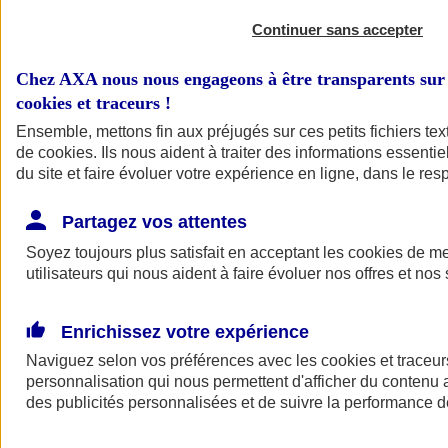
Continuer sans accepter
Chez AXA nous nous engageons à être transparents sur 
cookies et traceurs
!
Ensemble, mettons fin aux préjugés sur ces petits fichiers te
de
cookies
. Ils nous aident à traiter des informations essentie
du site et faire évoluer votre expérience en ligne, dans le resp
A vos côtés
Retour à la section précédente
Partagez vos attentes
Fermer le menu principal
Soyez toujours plus satisfait en acceptant les
cookies
de mes
utilisateurs qui nous aident à faire évoluer nos offres et nos 
Enrichissez votre expérience
Naviguez selon vos préférences avec les
cookies et traceur
personnalisation qui nous permettent d'afficher du contenu a
des publicités personnalisées et de suivre la performance
Préserver la nature et le climat
Faire avancer la solidarité et l'inclusion