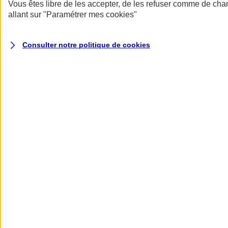
Donner toute leur place aux territoires
Vous êtes libre de les accepter, de les refuser comme de cha
Porter l'élan du rugby féminin
allant sur
"Paramétrer mes
cookies
"
Consulter notre politique de
cookies
Nos actualités
Retour à la section précédente
Fermer le menu principal