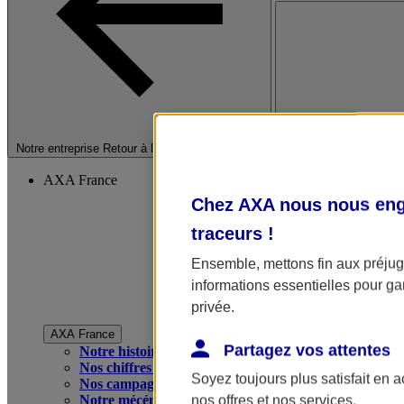
Fermer le menu princip
Notre entreprise
Retour à la section précédente
AXA France
Chez AXA nous nous enga
traceurs
!
Ensemble, mettons fin aux préjugé
informations essentielles pour gar
privée.
AXA France
Partagez vos attentes
Notre histoire
Nos chiffres clés
Soyez toujours plus satisfait en 
Nos campagnes publicitaires
Notre mécénat
nos offres et nos services.