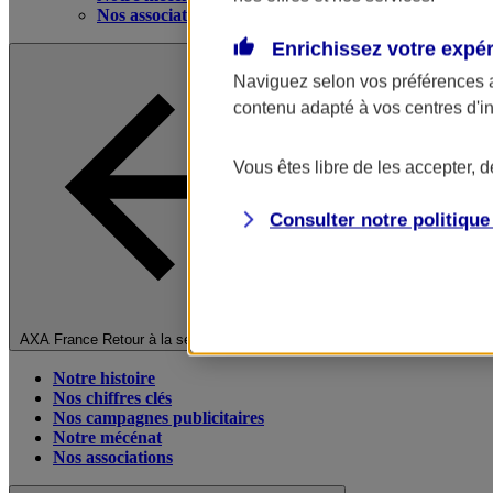
Nos associations
Enrichissez votre expé
Naviguez selon vos préférences 
contenu adapté à vos centres d'i
Vous êtes libre de les accepter, 
Consulter notre politiqu
Fermer le menu principal
AXA France
Retour à la section précédente
Notre histoire
Nos chiffres clés
Nos campagnes publicitaires
Notre mécénat
Nos associations