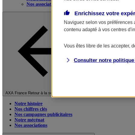
Nos associations
Enrichissez votre expé
Naviguez selon vos préférences 
contenu adapté à vos centres d'i
Vous êtes libre de les accepter, 
Consulter notre politiqu
Fermer le menu principal
AXA France
Retour à la section précédente
Notre histoire
Nos chiffres clés
Nos campagnes publicitaires
Notre mécénat
Nos associations