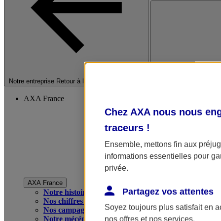
Fermer le menu princip
Notre entreprise
Retour à la section précédente
AXA France
Chez AXA nous nous enga
traceurs
!
Ensemble, mettons fin aux préjugé
informations essentielles pour gar
privée.
AXA France
Partagez vos attentes
Notre histoire
Nos chiffres clés
Soyez toujours plus satisfait en 
Nos campagnes publicitaires
Notre mécénat
nos offres et nos services.