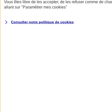
Donner toute leur place aux territoires
Vous êtes libre de les accepter, de les refuser comme de cha
Porter l'élan du rugby féminin
allant sur
"Paramétrer mes
cookies
"
Consulter notre politique de
cookies
Nos actualités
Retour à la section précédente
Fermer le menu principal