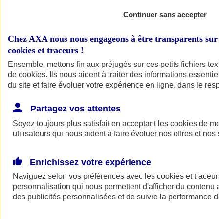
Continuer sans accepter
Chez AXA nous nous engageons à être transparents sur 
cookies et traceurs
!
Ensemble, mettons fin aux préjugés sur ces petits fichiers te
de
cookies
. Ils nous aident à traiter des informations essentie
du site et faire évoluer votre expérience en ligne, dans le resp
A vos côtés
Retour à la section précédente
Partagez vos attentes
Fermer le menu principal
Soyez toujours plus satisfait en acceptant les
cookies
de mes
utilisateurs qui nous aident à faire évoluer nos offres et nos 
Enrichissez votre expérience
Naviguez selon vos préférences avec les
cookies et traceur
personnalisation qui nous permettent d'afficher du contenu a
des publicités personnalisées et de suivre la performance
Préserver la nature et le climat
Faire avancer la solidarité et l'inclusion