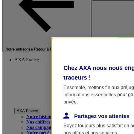
Fermer le menu princip
Notre entreprise
Retour à la section précédente
AXA France
Chez AXA nous nous enga
traceurs
!
Ensemble, mettons fin aux préjugé
informations essentielles pour gar
privée.
AXA France
Partagez vos attentes
Notre histoire
Nos chiffres clés
Soyez toujours plus satisfait en 
Nos campagnes publicitaires
Notre mécénat
nos offres et nos services.