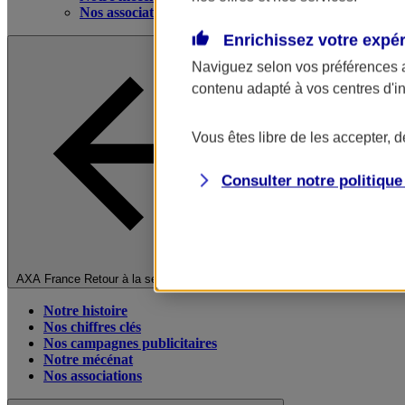
Nos associations
Enrichissez votre expé
Naviguez selon vos préférences 
contenu adapté à vos centres d'i
Vous êtes libre de les accepter, 
Consulter notre politiqu
Fermer le menu principal
AXA France
Retour à la section précédente
Notre histoire
Nos chiffres clés
Nos campagnes publicitaires
Notre mécénat
Nos associations