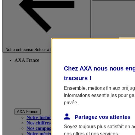
Fermer le menu princip
Notre entreprise
Retour à la section précédente
AXA France
Chez AXA nous nous enga
traceurs
!
Ensemble, mettons fin aux préjugé
informations essentielles pour gar
privée.
AXA France
Partagez vos attentes
Notre histoire
Nos chiffres clés
Soyez toujours plus satisfait en 
Nos campagnes publicitaires
Notre mécénat
nos offres et nos services.