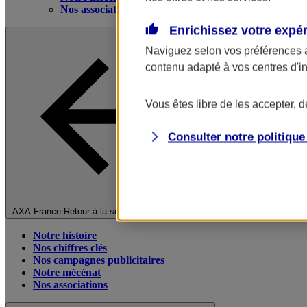
Nos associations
Enrichissez votre expé
Naviguez selon vos préférences 
contenu adapté à vos centres d'i
Vous êtes libre de les accepter, 
Consulter notre politiqu
Fermer le menu principal
AXA France
Retour à la section précédente
Notre histoire
Nos chiffres clés
Nos campagnes publicitaires
Notre mécénat
Nos associations