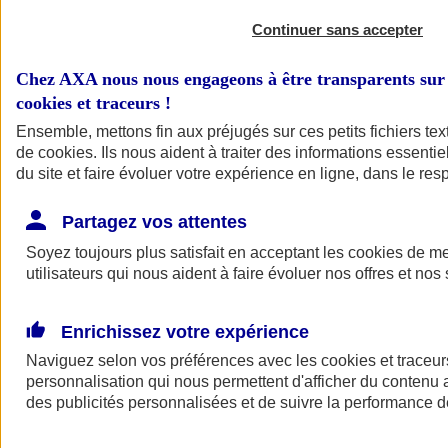
Continuer sans accepter
Chez AXA nous nous engageons à être transparents sur 
cookies et traceurs
!
Ensemble, mettons fin aux préjugés sur ces petits fichiers te
de
cookies
. Ils nous aident à traiter des informations essentie
du site et faire évoluer votre expérience en ligne, dans le resp
A vos côtés
Retour à la section précédente
Partagez vos attentes
Fermer le menu principal
Soyez toujours plus satisfait en acceptant les
cookies
de mes
utilisateurs qui nous aident à faire évoluer nos offres et nos 
Enrichissez votre expérience
Naviguez selon vos préférences avec les
cookies et traceur
personnalisation qui nous permettent d'afficher du contenu a
des publicités personnalisées et de suivre la performance
Préserver la nature et le climat
Faire avancer la solidarité et l'inclusion