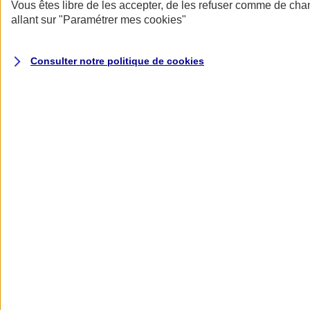
Donner toute leur place aux territoires
Vous êtes libre de les accepter, de les refuser comme de cha
Porter l'élan du rugby féminin
allant sur
"Paramétrer mes
cookies
"
Consulter notre politique de
cookies
Nos actualités
Retour à la section précédente
Fermer le menu principal