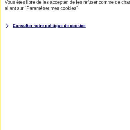
Donner toute leur place aux territoires
Vous êtes libre de les accepter, de les refuser comme de cha
Porter l'élan du rugby féminin
allant sur
"Paramétrer mes
cookies
"
Consulter notre politique de
cookies
Nos actualités
Retour à la section précédente
Fermer le menu principal