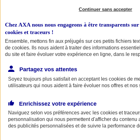
Continuer sans accepter
Chez AXA nous nous engageons à être transparents sur 
cookies et traceurs
!
Ensemble, mettons fin aux préjugés sur ces petits fichiers te
de
cookies
. Ils nous aident à traiter des informations essentie
du site et faire évoluer votre expérience en ligne, dans le resp
A vos côtés
Retour à la section précédente
Partagez vos attentes
Fermer le menu principal
Soyez toujours plus satisfait en acceptant les
cookies
de mes
utilisateurs qui nous aident à faire évoluer nos offres et nos 
Enrichissez votre expérience
Naviguez selon vos préférences avec les
cookies et traceur
personnalisation qui nous permettent d'afficher du contenu a
des publicités personnalisées et de suivre la performance
Préserver la nature et le climat
Faire avancer la solidarité et l'inclusion