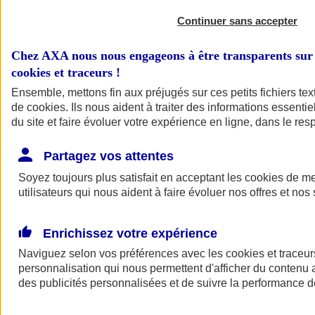
Continuer sans accepter
Chez AXA nous nous engageons à être transparents sur 
cookies et traceurs
!
Ensemble, mettons fin aux préjugés sur ces petits fichiers te
de
cookies
. Ils nous aident à traiter des informations essentie
du site et faire évoluer votre expérience en ligne, dans le resp
A vos côtés
Retour à la section précédente
Partagez vos attentes
Fermer le menu principal
Soyez toujours plus satisfait en acceptant les
cookies
de mes
utilisateurs qui nous aident à faire évoluer nos offres et nos 
Enrichissez votre expérience
Naviguez selon vos préférences avec les
cookies et traceur
personnalisation qui nous permettent d'afficher du contenu a
des publicités personnalisées et de suivre la performance
Préserver la nature et le climat
Faire avancer la solidarité et l'inclusion