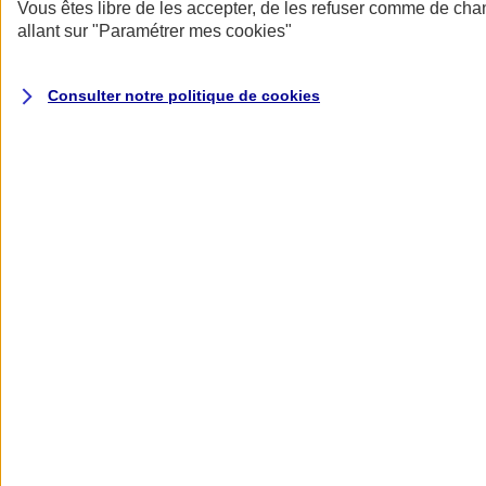
Donner toute leur place aux territoires
Vous êtes libre de les accepter, de les refuser comme de cha
Porter l'élan du rugby féminin
allant sur
"Paramétrer mes
cookies
"
Consulter notre politique de
cookies
Nos actualités
Retour à la section précédente
Fermer le menu principal