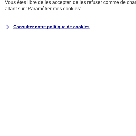
Donner toute leur place aux territoires
Vous êtes libre de les accepter, de les refuser comme de cha
Porter l'élan du rugby féminin
allant sur
"Paramétrer mes
cookies
"
Consulter notre politique de
cookies
Nos actualités
Retour à la section précédente
Fermer le menu principal