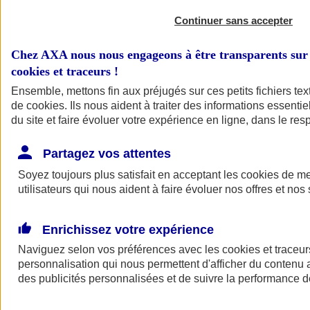
Continuer sans accepter
Chez AXA nous nous engageons à être transparents sur 
cookies et traceurs
!
Ensemble, mettons fin aux préjugés sur ces petits fichiers te
de
cookies
. Ils nous aident à traiter des informations essentie
du site et faire évoluer votre expérience en ligne, dans le resp
A vos côtés
Retour à la section précédente
Partagez vos attentes
Fermer le menu principal
Soyez toujours plus satisfait en acceptant les
cookies
de mes
utilisateurs qui nous aident à faire évoluer nos offres et nos 
Enrichissez votre expérience
Naviguez selon vos préférences avec les
cookies et traceur
personnalisation qui nous permettent d'afficher du contenu a
des publicités personnalisées et de suivre la performance
Préserver la nature et le climat
Faire avancer la solidarité et l'inclusion