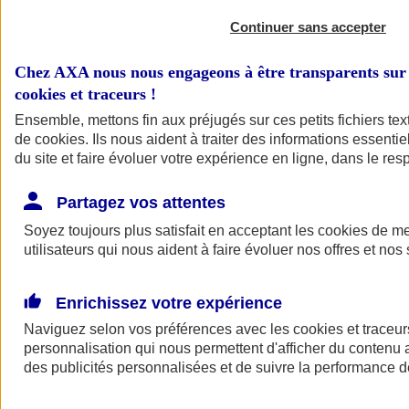
Continuer sans accepter
Chez AXA nous nous engageons à être transparents sur 
cookies et traceurs
!
Ensemble, mettons fin aux préjugés sur ces petits fichiers te
de
cookies
. Ils nous aident à traiter des informations essentie
du site et faire évoluer votre expérience en ligne, dans le resp
A vos côtés
Retour à la section précédente
Partagez vos attentes
Fermer le menu principal
Soyez toujours plus satisfait en acceptant les
cookies
de mes
utilisateurs qui nous aident à faire évoluer nos offres et nos 
Enrichissez votre expérience
Naviguez selon vos préférences avec les
cookies et traceur
personnalisation qui nous permettent d'afficher du contenu a
des publicités personnalisées et de suivre la performance
Préserver la nature et le climat
Faire avancer la solidarité et l'inclusion