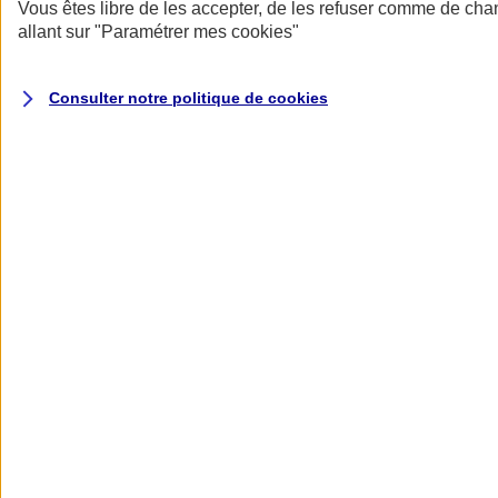
Donner toute leur place aux territoires
Vous êtes libre de les accepter, de les refuser comme de cha
Porter l'élan du rugby féminin
allant sur
"Paramétrer mes
cookies
"
Consulter notre politique de
cookies
Nos actualités
Retour à la section précédente
Fermer le menu principal