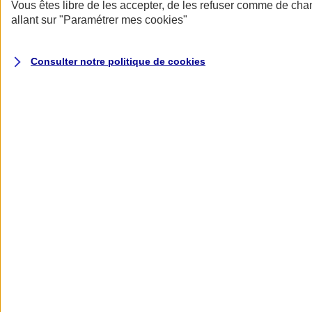
Donner toute leur place aux territoires
Vous êtes libre de les accepter, de les refuser comme de cha
Porter l'élan du rugby féminin
allant sur
"Paramétrer mes
cookies
"
Consulter notre politique de
cookies
Nos actualités
Retour à la section précédente
Fermer le menu principal