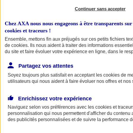
Continuer sans accepter
Chez AXA nous nous engageons à être transparents sur 
cookies et traceurs
!
Ensemble, mettons fin aux préjugés sur ces petits fichiers te
de
cookies
. Ils nous aident à traiter des informations essentie
du site et faire évoluer votre expérience en ligne, dans le resp
A vos côtés
Retour à la section précédente
Partagez vos attentes
Fermer le menu principal
Soyez toujours plus satisfait en acceptant les
cookies
de mes
utilisateurs qui nous aident à faire évoluer nos offres et nos 
Enrichissez votre expérience
Naviguez selon vos préférences avec les
cookies et traceur
personnalisation qui nous permettent d'afficher du contenu a
des publicités personnalisées et de suivre la performance
Préserver la nature et le climat
Faire avancer la solidarité et l'inclusion