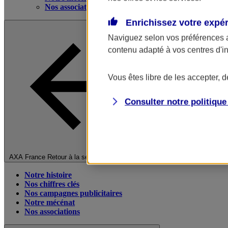
Nos associations
Enrichissez votre expé
Naviguez selon vos préférences 
contenu adapté à vos centres d'i
Vous êtes libre de les accepter, 
Consulter notre politiqu
Fermer le menu principal
AXA France
Retour à la section précédente
Notre histoire
Nos chiffres clés
Nos campagnes publicitaires
Notre mécénat
Nos associations