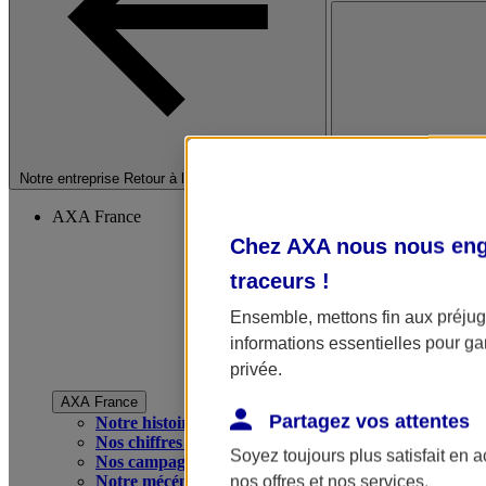
Fermer le menu princip
Notre entreprise
Retour à la section précédente
AXA France
Chez AXA nous nous enga
traceurs
!
Ensemble, mettons fin aux préjugé
informations essentielles pour gar
privée.
AXA France
Partagez vos attentes
Notre histoire
Nos chiffres clés
Soyez toujours plus satisfait en 
Nos campagnes publicitaires
Notre mécénat
nos offres et nos services.