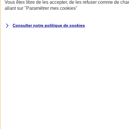
Donner toute leur place aux territoires
Vous êtes libre de les accepter, de les refuser comme de cha
Porter l'élan du rugby féminin
allant sur
"Paramétrer mes
cookies
"
Consulter notre politique de
cookies
Nos actualités
Retour à la section précédente
Fermer le menu principal