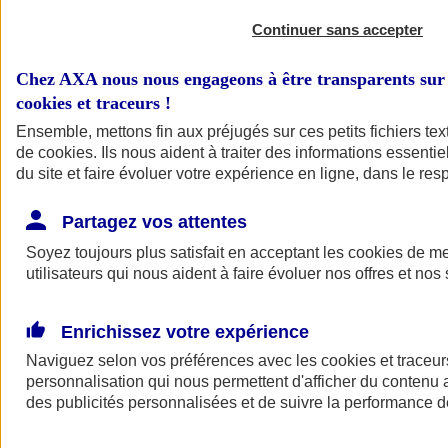
Continuer sans accepter
Chez AXA nous nous engageons à être transparents sur 
cookies et traceurs
!
Ensemble, mettons fin aux préjugés sur ces petits fichiers te
de
cookies
. Ils nous aident à traiter des informations essentie
du site et faire évoluer votre expérience en ligne, dans le resp
A vos côtés
Retour à la section précédente
Partagez vos attentes
Fermer le menu principal
Soyez toujours plus satisfait en acceptant les
cookies
de mes
utilisateurs qui nous aident à faire évoluer nos offres et nos 
Enrichissez votre expérience
Naviguez selon vos préférences avec les
cookies et traceur
personnalisation qui nous permettent d'afficher du contenu a
des publicités personnalisées et de suivre la performance
Préserver la nature et le climat
Faire avancer la solidarité et l'inclusion