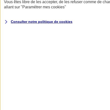
Donner toute leur place aux territoires
Vous êtes libre de les accepter, de les refuser comme de cha
Porter l'élan du rugby féminin
allant sur
"Paramétrer mes
cookies
"
Consulter notre politique de
cookies
Nos actualités
Retour à la section précédente
Fermer le menu principal