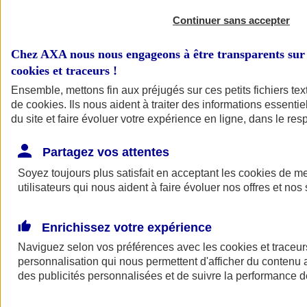
Continuer sans accepter
Chez AXA nous nous engageons à être transparents sur 
cookies et traceurs
!
Ensemble, mettons fin aux préjugés sur ces petits fichiers te
de
cookies
. Ils nous aident à traiter des informations essentie
du site et faire évoluer votre expérience en ligne, dans le resp
A vos côtés
Retour à la section précédente
Partagez vos attentes
Fermer le menu principal
Soyez toujours plus satisfait en acceptant les
cookies
de mes
utilisateurs qui nous aident à faire évoluer nos offres et nos 
Enrichissez votre expérience
Naviguez selon vos préférences avec les
cookies et traceur
personnalisation qui nous permettent d'afficher du contenu a
des publicités personnalisées et de suivre la performance
Préserver la nature et le climat
Faire avancer la solidarité et l'inclusion