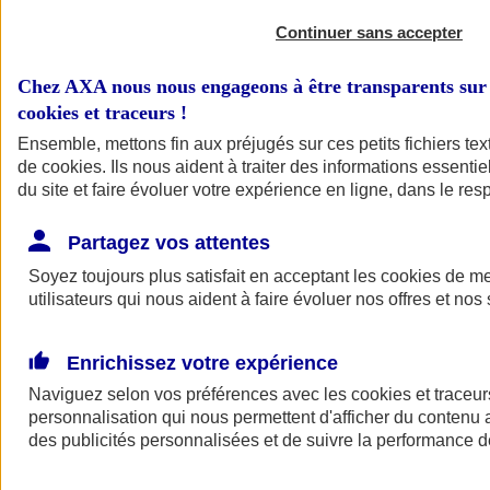
Continuer sans accepter
Chez AXA nous nous engageons à être transparents sur 
cookies et traceurs
!
Ensemble, mettons fin aux préjugés sur ces petits fichiers te
de
cookies
. Ils nous aident à traiter des informations essentie
du site et faire évoluer votre expérience en ligne, dans le resp
A vos côtés
Retour à la section précédente
Partagez vos attentes
Fermer le menu principal
Soyez toujours plus satisfait en acceptant les
cookies
de mes
utilisateurs qui nous aident à faire évoluer nos offres et nos 
Enrichissez votre expérience
Naviguez selon vos préférences avec les
cookies et traceur
personnalisation qui nous permettent d'afficher du contenu a
des publicités personnalisées et de suivre la performance
Préserver la nature et le climat
Faire avancer la solidarité et l'inclusion