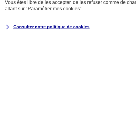
Donner toute leur place aux territoires
Vous êtes libre de les accepter, de les refuser comme de cha
Porter l'élan du rugby féminin
allant sur
"Paramétrer mes
cookies
"
Consulter notre politique de
cookies
Nos actualités
Retour à la section précédente
Fermer le menu principal