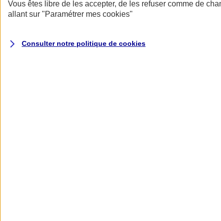
Donner toute leur place aux territoires
Vous êtes libre de les accepter, de les refuser comme de cha
Porter l'élan du rugby féminin
allant sur
"Paramétrer mes
cookies
"
Consulter notre politique de
cookies
Nos actualités
Retour à la section précédente
Fermer le menu principal