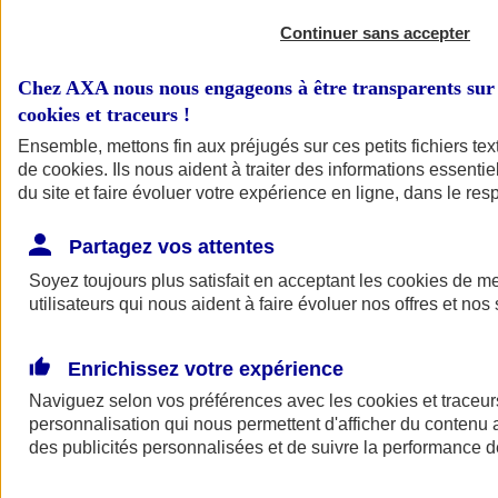
Continuer sans accepter
Chez AXA nous nous engageons à être transparents sur 
cookies et traceurs
!
Ensemble, mettons fin aux préjugés sur ces petits fichiers te
de
cookies
. Ils nous aident à traiter des informations essentie
du site et faire évoluer votre expérience en ligne, dans le resp
A vos côtés
Retour à la section précédente
Partagez vos attentes
Fermer le menu principal
Soyez toujours plus satisfait en acceptant les
cookies
de mes
utilisateurs qui nous aident à faire évoluer nos offres et nos 
Enrichissez votre expérience
Naviguez selon vos préférences avec les
cookies et traceur
personnalisation qui nous permettent d'afficher du contenu a
des publicités personnalisées et de suivre la performance
Préserver la nature et le climat
Faire avancer la solidarité et l'inclusion