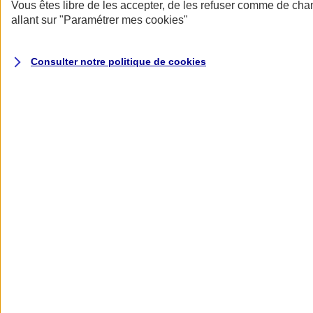
Donner toute leur place aux territoires
Vous êtes libre de les accepter, de les refuser comme de cha
Porter l'élan du rugby féminin
allant sur
"Paramétrer mes
cookies
"
Consulter notre politique de
cookies
Nos actualités
Retour à la section précédente
Fermer le menu principal