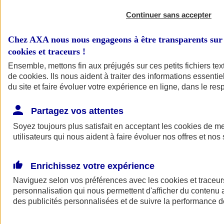
Continuer sans accepter
Chez AXA nous nous engageons à être transparents sur 
cookies et traceurs
!
Ensemble, mettons fin aux préjugés sur ces petits fichiers te
de
cookies
. Ils nous aident à traiter des informations essentie
du site et faire évoluer votre expérience en ligne, dans le resp
A vos côtés
Retour à la section précédente
Partagez vos attentes
Fermer le menu principal
Soyez toujours plus satisfait en acceptant les
cookies
de mes
utilisateurs qui nous aident à faire évoluer nos offres et nos 
Enrichissez votre expérience
Naviguez selon vos préférences avec les
cookies et traceur
personnalisation qui nous permettent d'afficher du contenu a
des publicités personnalisées et de suivre la performance
Préserver la nature et le climat
Faire avancer la solidarité et l'inclusion