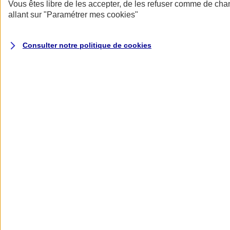
Donner toute leur place aux territoires
Vous êtes libre de les accepter, de les refuser comme de cha
Porter l'élan du rugby féminin
allant sur
"Paramétrer mes
cookies
"
Consulter notre politique de
cookies
Nos actualités
Retour à la section précédente
Fermer le menu principal