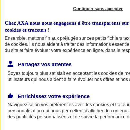
Continuer sans accepter
Chez AXA nous nous engageons à être transparents sur 
cookies et traceurs
!
Ensemble, mettons fin aux préjugés sur ces petits fichiers te
de
cookies
. Ils nous aident à traiter des informations essentie
du site et faire évoluer votre expérience en ligne, dans le resp
A vos côtés
Retour à la section précédente
Partagez vos attentes
Fermer le menu principal
Soyez toujours plus satisfait en acceptant les
cookies
de mes
utilisateurs qui nous aident à faire évoluer nos offres et nos 
Enrichissez votre expérience
Naviguez selon vos préférences avec les
cookies et traceur
personnalisation qui nous permettent d'afficher du contenu a
des publicités personnalisées et de suivre la performance
Préserver la nature et le climat
Faire avancer la solidarité et l'inclusion